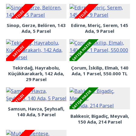
SATILDI
SATILDI
Sinop, Gerze, Belören, 143
Edirne, Meriç, Serem, 145
Ada, 5 Parsel
Ada, 9 Parsel
SATIŞA HAZIR
SATILDI
Tekirdağ, Hayrabolu,
Çorum, İskilip, Elmalı, 140
Küçükkarakarlı, 142 Ada,
Ada, 1 Parsel, 550.000 TL
29 Parsel
SATIŞA HAZIR
SATILDI
Samsun, Havza, Şeyhsafi,
140 Ada, 5 Parsel
Balıkesir, Bigadiç, Meyvalı,
150 Ada, 214 Parsel