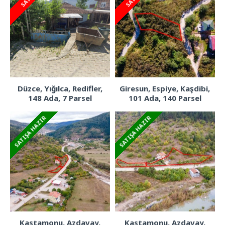
Düzce, Yığılca, Redifler,
Giresun, Espiye, Kaşdibi,
148 Ada, 7 Parsel
101 Ada, 140 Parsel
SATIŞA HAZIR
SATIŞA HAZIR
Kastamonu, Azdavay,
Kastamonu, Azdavay,